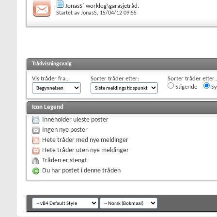
JonasS` worklog\garasjetråd.
Startet av
JonasS
, 15/04/12 09:55
Trådvisningsvalg
Vis tråder fra...
Sorter tråder etter:
Sorter tråder etter..
Stigende
Sy
Icon Legend
Inneholder uleste poster
Ingen nye poster
Hete tråder med nye meldinger
Hete tråder uten nye meldinger
Tråden er stengt
Du har postet i denne tråden