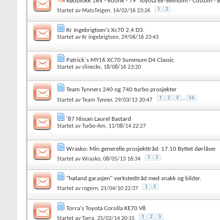
Rødblokk 16V - 600hk - 79' Toyota ex-Sellholm - Custom - B
1
2
Startet av
MatsTeigen
, 14/02/16 23:26
Kr Ingebrigtsen's Xc70 2,4 D3.
Startet av
Kr ingebrigtsen
, 29/06/16 23:43
Patrick´s MY16 XC70 Summum D4 Classic
Startet av
slinecks
, 18/08/16 23:20
Team Tynners 240 og 740 turbo prosjekter
1
2
3
...
16
Startet av
Team Tynner
, 29/03/13 20:47
'87 Nissan Laurel Bastard
Startet av
Turbo-Am
, 11/08/14 22:27
Wrasko: Min generelle prosjekttråd: 17.10 Byttet dørlåser
1
2
Startet av
Wrasko
, 08/05/13 16:34
"høland garasjen" verkstedtråd med snakk og bilder.
1
2
Startet av
rogern
, 21/04/10 22:37
Torra's Toyota Corolla KE70 V8
1
2
3
Startet av
Torra
, 25/02/14 20:15