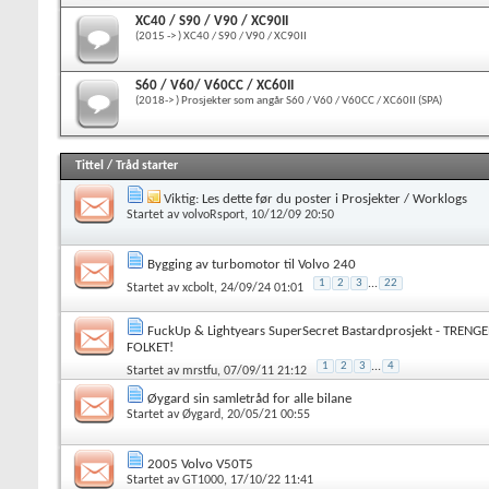
XC40 / S90 / V90 / XC90II
(2015 -> ) XC40 / S90 / V90 / XC90II
S60 / V60/ V60CC / XC60II
(2018-> ) Prosjekter som angår S60 / V60 / V60CC / XC60II (SPA)
Tittel
/
Tråd starter
Viktig:
Les dette før du poster i Prosjekter / Worklogs
Startet av
volvoRsport
, 10/12/09 20:50
Bygging av turbomotor til Volvo 240
1
2
3
...
22
Startet av
xcbolt
, 24/09/24 01:01
FuckUp & Lightyears SuperSecret Bastardprosjekt - TREN
FOLKET!
1
2
3
...
4
Startet av
mrstfu
, 07/09/11 21:12
Øygard sin samletråd for alle bilane
Startet av
Øygard
, 20/05/21 00:55
2005 Volvo V50T5
Startet av
GT1000
, 17/10/22 11:41