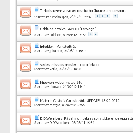
Turbohaugen: volvo ascona turbo (haugen motorsport)
1
2
3
...
6
Startet av
turbohaugen
, 26/12/10 22:40
OddOpd's Volvo L3314N "Feltvogn"
1
2
Startet av
OddOpd
, 01/04/12 15:22
jphalden - Verkstedtråd
Startet av
jphalden
, 03/08/13 15:12
Vetle's galskaps prosjekt, 4 prosjekt ++
Startet av
Vetle
, 05/05/13 10:37
hjpower: weber matad 16v!
Startet av
hjpower
, 21/02/12 14:11
Matgra: Gustu`s Garasjetråd.. UPDATE! 13,02,2012
Startet av
matgra
, 05/02/12 03:56
D.D.Wernberg: På vei mot fagbrev som lakkerer og opprett
Startet av
D.D.Wernberg
, 06/06/11 18:34