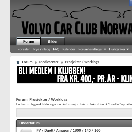
Forum
Bilder
Forsiden
Nye innlegg
FAQ
Kalender
Forumhandlinger
Hurtiglinker
Forum
Mediesenter
Prosjekter / Worklogs
Forum:
Prosjekter / Worklogs
Her kan du legge ut bilder og annen informasjon hvis du f.eks. driver å "foredler" opp elle
Underforum
PV / Duett/ Amazon / 1800 / 140 / 160