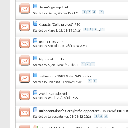
Daruu's garasjetråd
1
2
3
...
7
Startet av
Daruu
, 20/06/15 21:28
Kjapp1s "Daily project" 940
1
2
3
...
6
Startet av
Kjapp1
, 15/11/18 19:18
Team Croks 940
Startet av
Kaospiloten
, 26/11/20 20:49
Aljex`s 945 Turbo
1
2
3
Startet av
Aljex
, 13/01/19 18:01
Endless87`s 1981 Volvo 242 Turbo
1
2
Startet av
Endless87
, 09/04/19 20:05
Wahl - Garasjetråd
Startet av
Wahl
, 20/07/16 13:27
Turbocontainer's Garasjetråd.oppdatert 2.10.2013! BILD
1
2
3
Startet av
turbocontainer
, 01/04/12 22:28