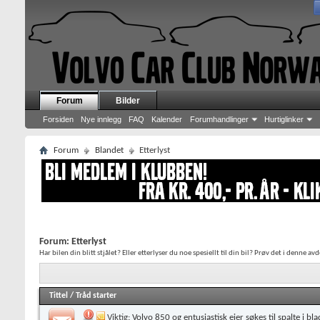
Forum
Bilder
Forsiden
Nye innlegg
FAQ
Kalender
Forumhandlinger
Hurtiglinker
Forum
Blandet
Etterlyst
Forum:
Etterlyst
Har bilen din blitt stjålet? Eller etterlyser du noe spesiellt til din bil? Prøv det i denne av
Tittel
/
Tråd starter
Viktig:
Volvo 850 og entusiastisk eier søkes til spalte i bla