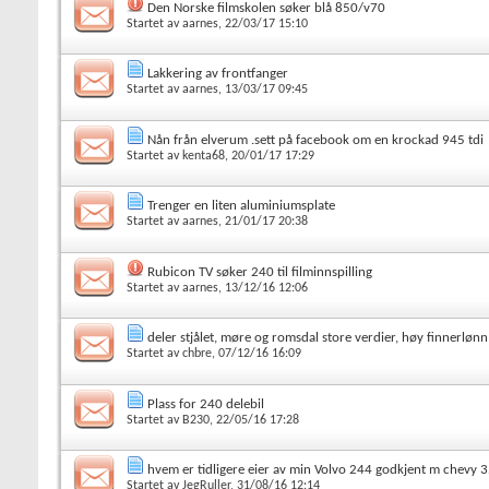
Den Norske filmskolen søker blå 850/v70
Startet av
aarnes
, 22/03/17 15:10
Lakkering av frontfanger
Startet av
aarnes
, 13/03/17 09:45
Nån från elverum .sett på facebook om en krockad 945 tdi
Startet av
kenta68
, 20/01/17 17:29
Trenger en liten aluminiumsplate
Startet av
aarnes
, 21/01/17 20:38
Rubicon TV søker 240 til filminnspilling
Startet av
aarnes
, 13/12/16 12:06
deler stjålet, møre og romsdal store verdier, høy finnerlønn
Startet av
chbre
, 07/12/16 16:09
Plass for 240 delebil
Startet av
B230
, 22/05/16 17:28
hvem er tidligere eier av min Volvo 244 godkjent m chevy 
Startet av
JegRuller
, 31/08/16 12:14