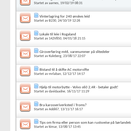
Startet av
aarnes
, 19/02/19 08:31
Vinterlagring for 240 ønskes leid
Startet av
B230
, 24/10/19 12:26
Lokale til leie i Rogaland
Startet av
142V850
, 04/01/18 21:15
Giroverføring m46, varenummer på slitedeler
Startet av
Kuleberg
, 23/08/17 22:07
Bistand til å skifte AC motorvifte
Startet av
mrlaban
, 12/12/17 14:17
Hjelp til motorbytte - Volvo s60 2,4R - betaler godt!
Startet av
davidaadne
, 16/11/17 11:29
Bra karosseriverksted i Troms?
Startet av
Addi67
, 13/11/17 16:17
Tips om firma eller person som kan rustsveise på Sørlande
Startet av
kimar
, 13/08/17 13:45