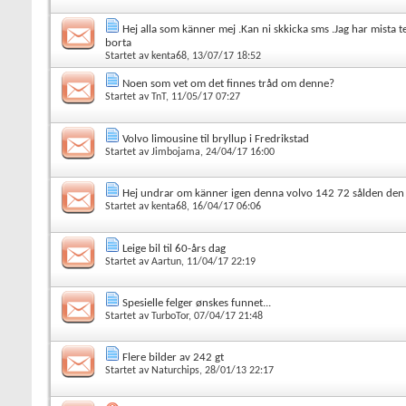
Hej alla som känner mej .Kan ni skkicka sms .Jag har mista te
borta
Startet av
kenta68
, 13/07/17 18:52
Noen som vet om det finnes tråd om denne?
Startet av
TnT
, 11/05/17 07:27
Volvo limousine til bryllup i Fredrikstad
Startet av
Jimbojama
, 24/04/17 16:00
Hej undrar om känner igen denna volvo 142 72 sålden den 
Startet av
kenta68
, 16/04/17 06:06
Leige bil til 60-års dag
Startet av
Aartun
, 11/04/17 22:19
Spesielle felger ønskes funnet...
Startet av
TurboTor
, 07/04/17 21:48
Flere bilder av 242 gt
Startet av
Naturchips
, 28/01/13 22:17