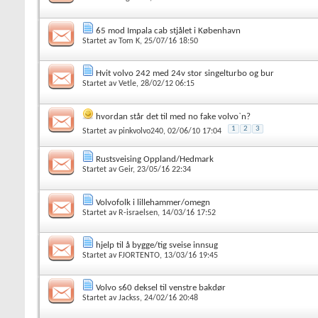
65 mod Impala cab stjålet i København
Startet av
Tom K
, 25/07/16 18:50
Hvit volvo 242 med 24v stor singelturbo og bur
Startet av
Vetle
, 28/02/12 06:15
hvordan står det til med no fake volvo`n?
1
2
3
Startet av
pinkvolvo240
, 02/06/10 17:04
Rustsveising Oppland/Hedmark
Startet av
Geir
, 23/05/16 22:34
Volvofolk i lillehammer/omegn
Startet av
R-israelsen
, 14/03/16 17:52
hjelp til å bygge/tig sveise innsug
Startet av
FJORTENTO
, 13/03/16 19:45
Volvo s60 deksel til venstre bakdør
Startet av
Jackss
, 24/02/16 20:48