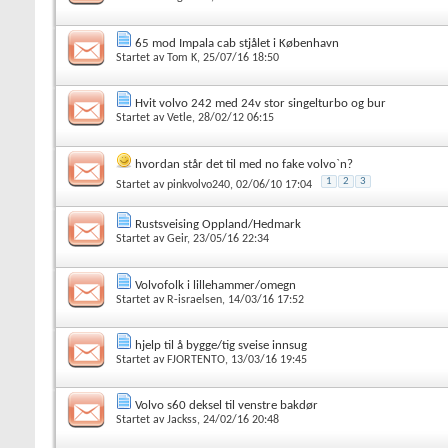
65 mod Impala cab stjålet i København
Startet av
Tom K
, 25/07/16 18:50
Hvit volvo 242 med 24v stor singelturbo og bur
Startet av
Vetle
, 28/02/12 06:15
hvordan står det til med no fake volvo`n?
1
2
3
Startet av
pinkvolvo240
, 02/06/10 17:04
Rustsveising Oppland/Hedmark
Startet av
Geir
, 23/05/16 22:34
Volvofolk i lillehammer/omegn
Startet av
R-israelsen
, 14/03/16 17:52
hjelp til å bygge/tig sveise innsug
Startet av
FJORTENTO
, 13/03/16 19:45
Volvo s60 deksel til venstre bakdør
Startet av
Jackss
, 24/02/16 20:48