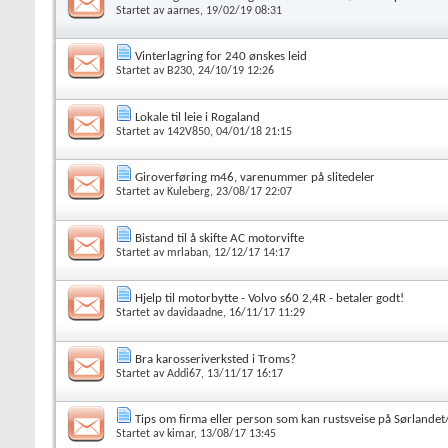
Startet av
aarnes
, 19/02/19 08:31
Vinterlagring for 240 ønskes leid
Startet av
B230
, 24/10/19 12:26
Lokale til leie i Rogaland
Startet av
142V850
, 04/01/18 21:15
Giroverføring m46, varenummer på slitedeler
Startet av
Kuleberg
, 23/08/17 22:07
Bistand til å skifte AC motorvifte
Startet av
mrlaban
, 12/12/17 14:17
Hjelp til motorbytte - Volvo s60 2,4R - betaler godt!
Startet av
davidaadne
, 16/11/17 11:29
Bra karosseriverksted i Troms?
Startet av
Addi67
, 13/11/17 16:17
Tips om firma eller person som kan rustsveise på Sørlande
Startet av
kimar
, 13/08/17 13:45