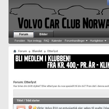
Forum
Bilder
Forsiden
Nye innlegg
FAQ
Kalender
Forumhandlinger
Hurtiglinker
Forum
Blandet
Etterlyst
Forum:
Etterlyst
Har bilen din blitt stjålet? Eller etterlyser du noe spesiellt til din bil? Prøv det i denne av
Tittel
/
Tråd starter
Viktig:
Volvo 850 og entusiastisk eier søkes til spalte i bla