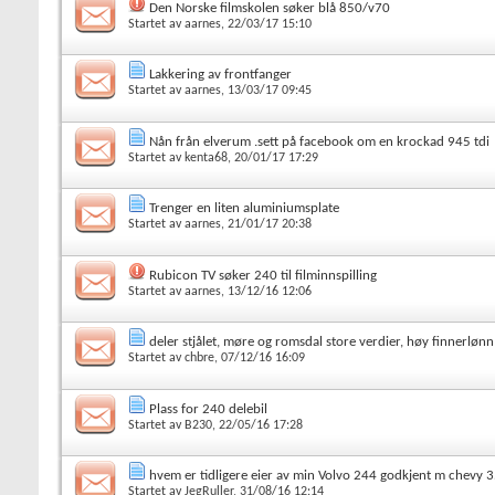
Den Norske filmskolen søker blå 850/v70
Startet av
aarnes
, 22/03/17 15:10
Lakkering av frontfanger
Startet av
aarnes
, 13/03/17 09:45
Nån från elverum .sett på facebook om en krockad 945 tdi
Startet av
kenta68
, 20/01/17 17:29
Trenger en liten aluminiumsplate
Startet av
aarnes
, 21/01/17 20:38
Rubicon TV søker 240 til filminnspilling
Startet av
aarnes
, 13/12/16 12:06
deler stjålet, møre og romsdal store verdier, høy finnerlønn
Startet av
chbre
, 07/12/16 16:09
Plass for 240 delebil
Startet av
B230
, 22/05/16 17:28
hvem er tidligere eier av min Volvo 244 godkjent m chevy 
Startet av
JegRuller
, 31/08/16 12:14