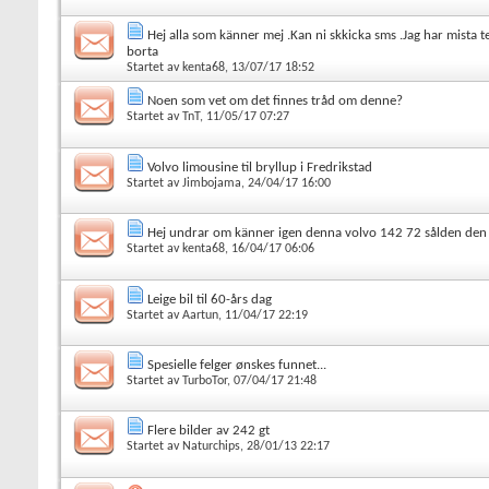
Hej alla som känner mej .Kan ni skkicka sms .Jag har mista te
borta
Startet av
kenta68
, 13/07/17 18:52
Noen som vet om det finnes tråd om denne?
Startet av
TnT
, 11/05/17 07:27
Volvo limousine til bryllup i Fredrikstad
Startet av
Jimbojama
, 24/04/17 16:00
Hej undrar om känner igen denna volvo 142 72 sålden den 
Startet av
kenta68
, 16/04/17 06:06
Leige bil til 60-års dag
Startet av
Aartun
, 11/04/17 22:19
Spesielle felger ønskes funnet...
Startet av
TurboTor
, 07/04/17 21:48
Flere bilder av 242 gt
Startet av
Naturchips
, 28/01/13 22:17