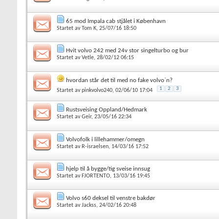
65 mod Impala cab stjålet i København
Startet av
Tom K
, 25/07/16 18:50
Hvit volvo 242 med 24v stor singelturbo og bur
Startet av
Vetle
, 28/02/12 06:15
hvordan står det til med no fake volvo`n?
1
2
3
Startet av
pinkvolvo240
, 02/06/10 17:04
Rustsveising Oppland/Hedmark
Startet av
Geir
, 23/05/16 22:34
Volvofolk i lillehammer/omegn
Startet av
R-israelsen
, 14/03/16 17:52
hjelp til å bygge/tig sveise innsug
Startet av
FJORTENTO
, 13/03/16 19:45
Volvo s60 deksel til venstre bakdør
Startet av
Jackss
, 24/02/16 20:48