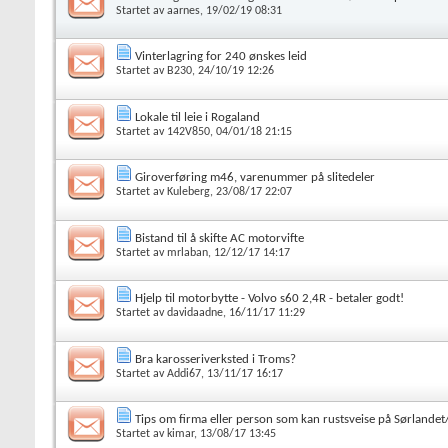
Startet av
aarnes
, 19/02/19 08:31
Vinterlagring for 240 ønskes leid
Startet av
B230
, 24/10/19 12:26
Lokale til leie i Rogaland
Startet av
142V850
, 04/01/18 21:15
Giroverføring m46, varenummer på slitedeler
Startet av
Kuleberg
, 23/08/17 22:07
Bistand til å skifte AC motorvifte
Startet av
mrlaban
, 12/12/17 14:17
Hjelp til motorbytte - Volvo s60 2,4R - betaler godt!
Startet av
davidaadne
, 16/11/17 11:29
Bra karosseriverksted i Troms?
Startet av
Addi67
, 13/11/17 16:17
Tips om firma eller person som kan rustsveise på Sørlande
Startet av
kimar
, 13/08/17 13:45