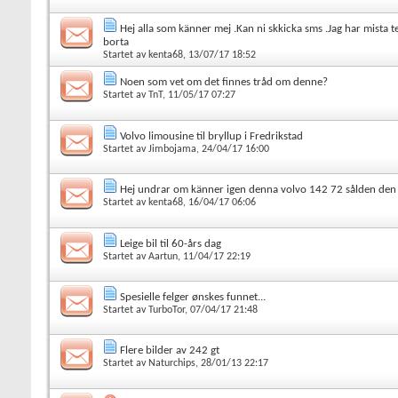
Hej alla som känner mej .Kan ni skkicka sms .Jag har mista te
borta
Startet av
kenta68
, 13/07/17 18:52
Noen som vet om det finnes tråd om denne?
Startet av
TnT
, 11/05/17 07:27
Volvo limousine til bryllup i Fredrikstad
Startet av
Jimbojama
, 24/04/17 16:00
Hej undrar om känner igen denna volvo 142 72 sålden den 
Startet av
kenta68
, 16/04/17 06:06
Leige bil til 60-års dag
Startet av
Aartun
, 11/04/17 22:19
Spesielle felger ønskes funnet...
Startet av
TurboTor
, 07/04/17 21:48
Flere bilder av 242 gt
Startet av
Naturchips
, 28/01/13 22:17