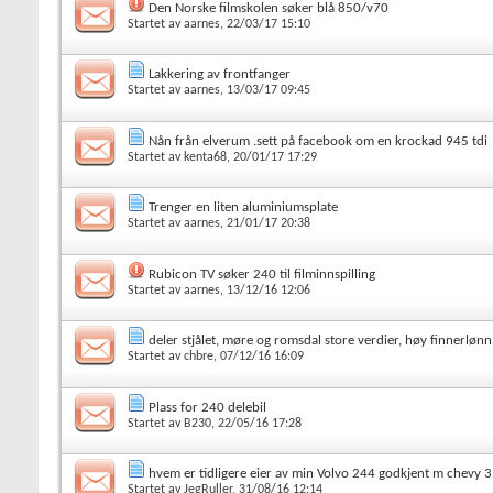
Den Norske filmskolen søker blå 850/v70
Startet av
aarnes
, 22/03/17 15:10
Lakkering av frontfanger
Startet av
aarnes
, 13/03/17 09:45
Nån från elverum .sett på facebook om en krockad 945 tdi
Startet av
kenta68
, 20/01/17 17:29
Trenger en liten aluminiumsplate
Startet av
aarnes
, 21/01/17 20:38
Rubicon TV søker 240 til filminnspilling
Startet av
aarnes
, 13/12/16 12:06
deler stjålet, møre og romsdal store verdier, høy finnerlønn
Startet av
chbre
, 07/12/16 16:09
Plass for 240 delebil
Startet av
B230
, 22/05/16 17:28
hvem er tidligere eier av min Volvo 244 godkjent m chevy 
Startet av
JegRuller
, 31/08/16 12:14