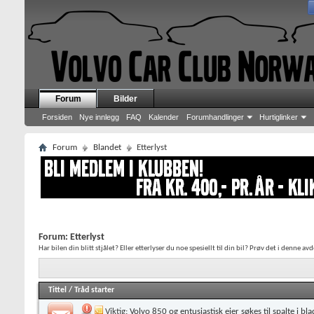
Forum
Bilder
Forsiden
Nye innlegg
FAQ
Kalender
Forumhandlinger
Hurtiglinker
Forum
Blandet
Etterlyst
Forum:
Etterlyst
Har bilen din blitt stjålet? Eller etterlyser du noe spesiellt til din bil? Prøv det i denne av
Tittel
/
Tråd starter
Viktig:
Volvo 850 og entusiastisk eier søkes til spalte i bla