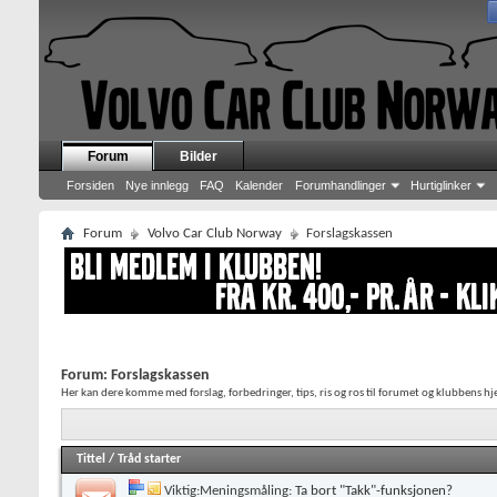
Forum
Bilder
Forsiden
Nye innlegg
FAQ
Kalender
Forumhandlinger
Hurtiglinker
Forum
Volvo Car Club Norway
Forslagskassen
Forum:
Forslagskassen
Her kan dere komme med forslag, forbedringer, tips, ris og ros til forumet og klubbens h
Tittel
/
Tråd starter
Viktig:Meningsmåling:
Ta bort "Takk"-funksjonen?