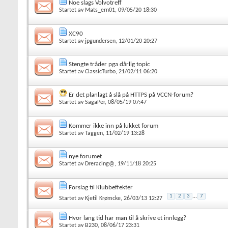
Noe slags Volvotreff
Startet av
Mats_ern01
, 09/05/20 18:30
XC90
Startet av
jpgundersen
, 12/01/20 20:27
Stengte tråder pga dårlig topic
Startet av
ClassicTurbo
, 21/02/11 06:20
Er det planlagt å slå på HTTPS på VCCN-forum?
Startet av
SagaPer
, 08/05/19 07:47
Kommer ikke inn på lukket forum
Startet av
Taggen
, 11/02/19 13:28
nye forumet
Startet av
Dreracing@
, 19/11/18 20:25
Forslag til Klubbeffekter
1
2
3
...
7
Startet av
Kjetil Krømcke
, 26/03/13 12:27
Hvor lang tid har man til å skrive et innlegg?
Startet av
B230
, 08/06/17 23:31