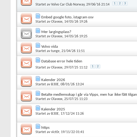
1
2
3
Startet av
Volvo Car Club Norway
, 29/06/16 21:14
Embed google foto, istagram osv
Startet av
Olavxxx
, 14/05/26 19:26
Mer largingsplass?
Startet av
Olavxxx
, 14/05/26 19:25
Volvo vida
Startet av
tunge
, 21/04/26 11:51
Database error hele tiden
1
2
Startet av
Olavxxx
, 29/07/25 11:12
Kalender 2026
Startet av
B30E
, 08/01/26 13:24
Betalte medlemsskap i går via Vipps, men har ikke fått tilga
Startet av
Olavxxx
, 25/07/25 11:23
Kalender 2025
Startet av
B30E
, 17/12/24 11:26
https
Startet av
vict0r
, 19/11/22 01:41