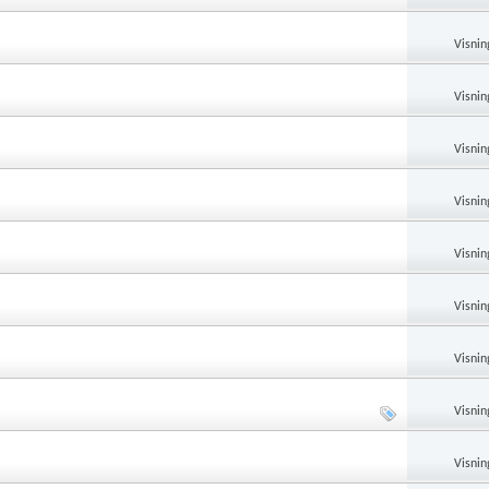
Visnin
Visnin
Visnin
Visnin
Visnin
Visnin
Visnin
Visnin
Visnin