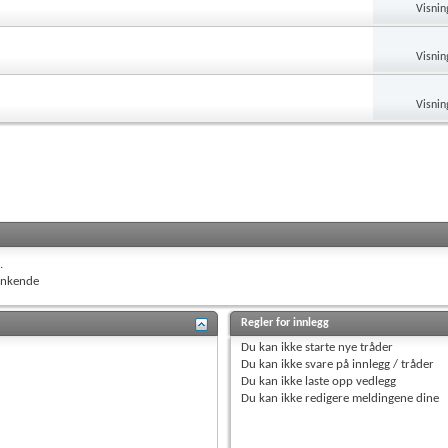
Visnin
Visnin
Visnin
.
nkende
Regler for innlegg
Du
kan ikke
starte nye tråder
Du
kan ikke
svare på innlegg / tråder
Du
kan ikke
laste opp vedlegg
Du
kan ikke
redigere meldingene dine