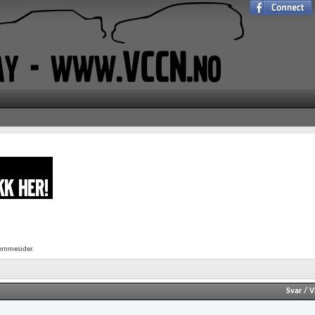
jemmesider.
Svar
/
V