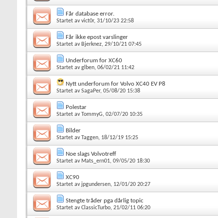
Får database error.
Startet av
vict0r
, 31/10/23 22:58
Får ikke epost varslinger
Startet av
Bjerknez
, 29/10/21 07:45
Underforum for XC60
Startet av
glben
, 06/02/21 11:42
Nytt underforum for Volvo XC40 EV P8
Startet av
SagaPer
, 05/08/20 15:38
Polestar
Startet av
TommyG
, 02/07/20 10:35
Bilder
Startet av
Taggen
, 18/12/19 15:25
Noe slags Volvotreff
Startet av
Mats_ern01
, 09/05/20 18:30
XC90
Startet av
jpgundersen
, 12/01/20 20:27
Stengte tråder pga dårlig topic
Startet av
ClassicTurbo
, 21/02/11 06:20