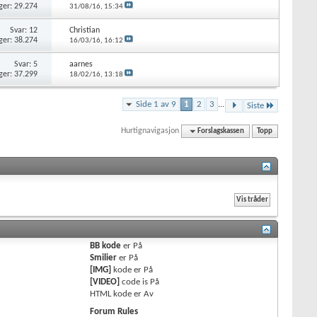
ger: 29.274
31/08/16,
15:34
Svar: 12
Christian
ger: 38.274
16/03/16,
16:12
Svar: 5
aarnes
ger: 37.299
18/02/16,
13:18
Side 1 av 9
1
2
3
...
Siste
Hurtignavigasjon
Forslagskassen
Topp
BB kode
er
På
Smilier
er
På
[IMG]
kode er
På
[VIDEO]
code is
På
HTML kode er
Av
Forum Rules