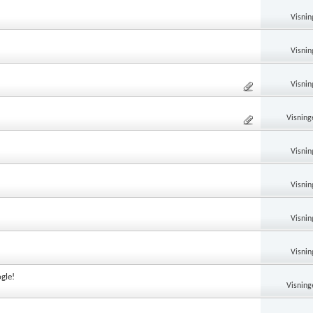
Visnin
Visnin
Visnin
Visning
Visnin
Visnin
Visnin
Visnin
ogle!
Visning