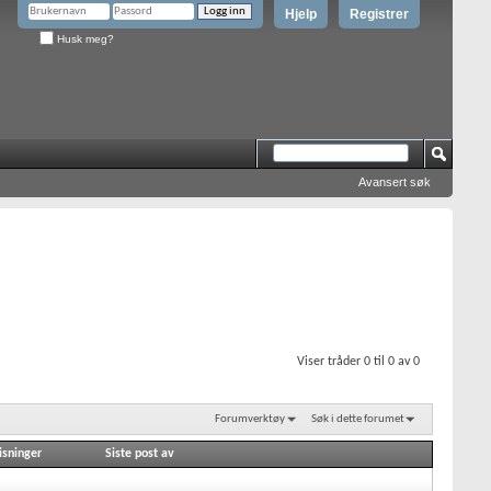
Hjelp
Registrer
Husk meg?
Avansert søk
Viser tråder 0 til 0 av 0
Forumverktøy
Søk i dette forumet
isninger
Siste post av