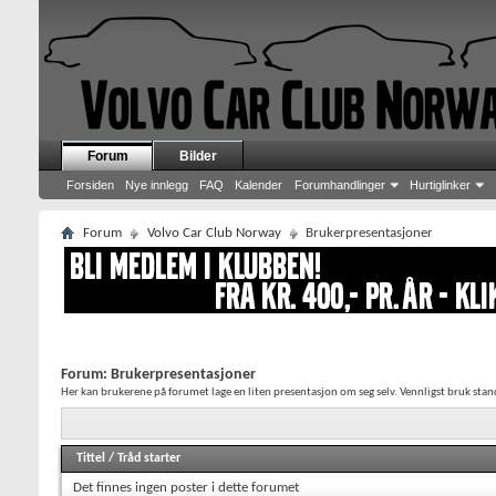
Forum
Bilder
Forsiden
Nye innlegg
FAQ
Kalender
Forumhandlinger
Hurtiglinker
Forum
Volvo Car Club Norway
Brukerpresentasjoner
Forum:
Brukerpresentasjoner
Her kan brukerene på forumet lage en liten presentasjon om seg selv. Vennligst bruk stan
Tittel
/
Tråd starter
Det finnes ingen poster i dette forumet