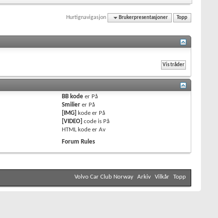
Hurtignavigasjon
Brukerpresentasjoner
Topp
BB kode
er
På
Smilier
er
På
[IMG]
kode er
På
[VIDEO]
code is
På
HTML kode er
Av
Forum Rules
Volvo Car Club Norway
Arkiv
Vilkår
Topp