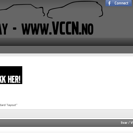
dard "layout"
Svar
/
V