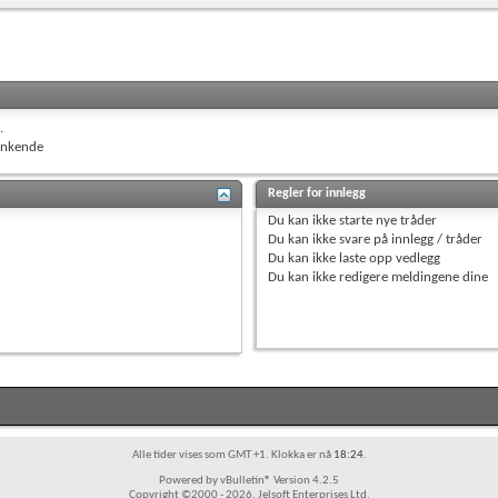
.
nkende
Regler for innlegg
Du
kan ikke
starte nye tråder
Du
kan ikke
svare på innlegg / tråder
Du
kan ikke
laste opp vedlegg
Du
kan ikke
redigere meldingene dine
Alle tider vises som GMT +1. Klokka er nå
18:24
.
Powered by vBulletin® Version 4.2.5
Copyright ©2000 - 2026, Jelsoft Enterprises Ltd.