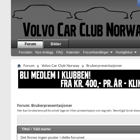
Forum
Bilder
Forsiden
Nye innlegg
FAQ
Kalender
Forumhandlinger
Hurtiglinker
Forum
Volvo Car Club Norway
Brukerpresentasjoner
Forum:
Brukerpresentasjoner
Her kan brukerene på forumet lage en liten presentasjon om seg selv. Vennligst bruk stan
Tittel
/
Tråd starter
Det finnes ingen poster i dette forumet