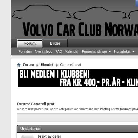
Forum
Bilder
Forsiden
Nye innlegg
FAQ
Kalender
Forumhandlinger
Hurtiglinker
Forum
Blandet
Generell prat
Forum:
Generell prat
Alt som ikke passer inn i andre kategorier kan skrives inn her. Posting i dette forumet på
Underforum
Frakt av deler