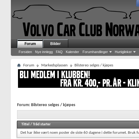
Forum
Bilder
Forsiden
Nye innlegg
FAQ
Kalender
Forumhandlinger
Hurtiglinker
Forum
Markedsplassen
Bilstereo selges / kjøpes
Forum:
Bilstereo selges / kjøpes
Tittel
/
Tråd starter
Det har ikke vært noen poster de siste 60 dagene i dette forumet.
Bruk f