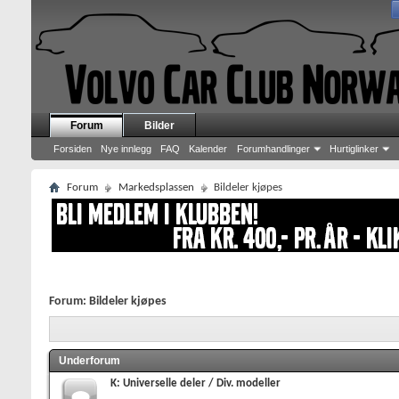
Forum
Bilder
Forsiden
Nye innlegg
FAQ
Kalender
Forumhandlinger
Hurtiglinker
Forum
Markedsplassen
Bildeler kjøpes
Forum:
Bildeler kjøpes
Underforum
K: Universelle deler / Div. modeller