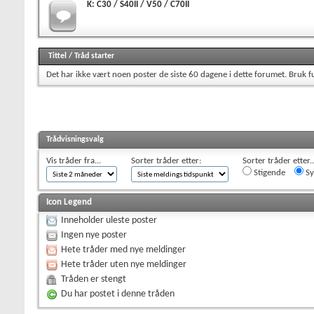
K: C30 / S40II / V50 / C70II
Tittel
/
Tråd starter
Det har ikke vært noen poster de siste 60 dagene i dette forumet.
Bruk f
Trådvisningsvalg
Vis tråder fra...
Sorter tråder etter:
Sorter tråder etter..
Stigende
Sy
Icon Legend
Inneholder uleste poster
Ingen nye poster
Hete tråder med nye meldinger
Hete tråder uten nye meldinger
Tråden er stengt
Du har postet i denne tråden