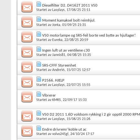
Dieselfilter D2. D4162T 2011 V50
Startet av
Lasylays
, 17/06/25 21:11
Moment kamaksel bolt reimhjul.
Startet av
Jonta
, 01/09/25 21:31
V50 motorlampe og SRS-feil borte ved bytte av hjullager!
Startet av
Eureka
, 22/08/25 20:59
Ingen luft ut av ventilene c30
Startet av
Jannis81
, 04/08/25 15:35
SRS-CFFF Styreenhet
Startet av
AndreVs
, 15/07/25 12:57
P2566. HJELP
Startet av
Lasylays
, 22/07/25 15:55
Vibrerer
Startet av
KMKS
, 22/09/17 15:33
V50 D2 2011 1,6D voldsom rykking i 2 gir opptil 2000 RP
Startet av
Lasylays
, 15/06/25 21:26
Endre drivrem/ koble ut ac
Startet av
volvo245gl
, 24/10/24 17:17