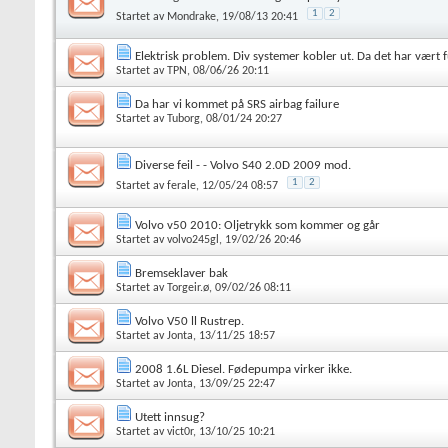
1
2
Startet av
Mondrake
, 19/08/13 20:41
Elektrisk problem. Div systemer kobler ut. Da det har vært 
Startet av
TPN
, 08/06/26 20:11
Da har vi kommet på SRS airbag failure
Startet av
Tuborg
, 08/01/24 20:27
Diverse feil - - Volvo S40 2.0D 2009 mod.
1
2
Startet av
ferale
, 12/05/24 08:57
Volvo v50 2010: Oljetrykk som kommer og går
Startet av
volvo245gl
, 19/02/26 20:46
Bremseklaver bak
Startet av
Torgeir.ø
, 09/02/26 08:11
Volvo V50 ll Rustrep.
Startet av
Jonta
, 13/11/25 18:57
2008 1.6L Diesel. Fødepumpa virker ikke.
Startet av
Jonta
, 13/09/25 22:47
Utett innsug?
Startet av
vict0r
, 13/10/25 10:21