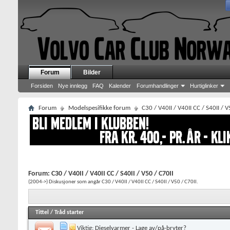
Forum
Bilder
Forsiden
Nye innlegg
FAQ
Kalender
Forumhandlinger
Hurtiglinker
Forum
Modelspesifikke forum
C30 / V40II / V40II CC / S40II / V
Forum:
C30 / V40II / V40II CC / S40II / V50 / C70II
(2004->) Diskusjoner som angår C30 / V40II / V40II CC / S40II / V50 / C70II.
Tittel
/
Tråd starter
Viktig:
Dieselvarmer - Lage av/på-bryter?