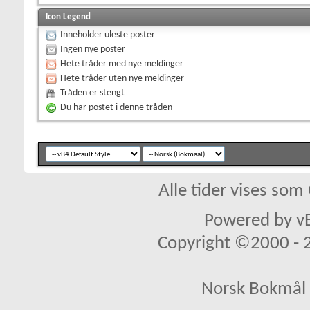
Icon Legend
Inneholder uleste poster
Ingen nye poster
Hete tråder med nye meldinger
Hete tråder uten nye meldinger
Tråden er stengt
Du har postet i denne tråden
Alle tider vises so
Powered by vB
Copyright ©2000 - 20
Norsk Bokmål 