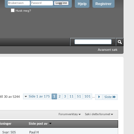
Hjelp
Registrer
Husk meg?
Avansert søk
Side 1 av 175
1
2
3
11
51
101
...
 til 30 av 5244
Siste
Forumverktøy
Søk i dette forumet
isninger
Siste post av
Svar: 505
Paul H