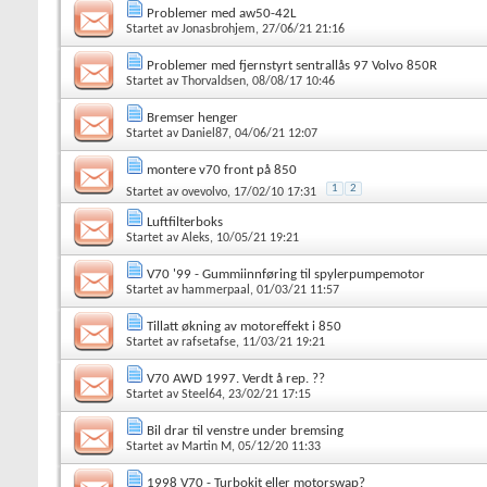
Problemer med aw50-42L
Startet av
Jonasbrohjem
, 27/06/21 21:16
Problemer med fjernstyrt sentrallås 97 Volvo 850R
Startet av
Thorvaldsen
, 08/08/17 10:46
Bremser henger
Startet av
Daniel87
, 04/06/21 12:07
montere v70 front på 850
1
2
Startet av
ovevolvo
, 17/02/10 17:31
Luftfilterboks
Startet av
Aleks
, 10/05/21 19:21
V70 '99 - Gummiinnføring til spylerpumpemotor
Startet av
hammerpaal
, 01/03/21 11:57
Tillatt økning av motoreffekt i 850
Startet av
rafsetafse
, 11/03/21 19:21
V70 AWD 1997. Verdt å rep. ??
Startet av
Steel64
, 23/02/21 17:15
Bil drar til venstre under bremsing
Startet av
Martin M
, 05/12/20 11:33
1998 V70 - Turbokit eller motorswap?