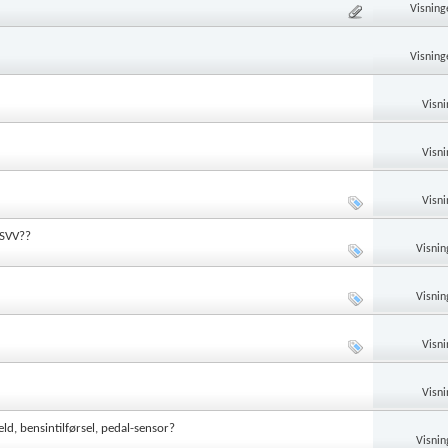
Visning
Visning
Visni
Visni
Visni
 SVV??
Visnin
Visnin
Visni
Visni
ld, bensintilførsel, pedal-sensor?
Visnin