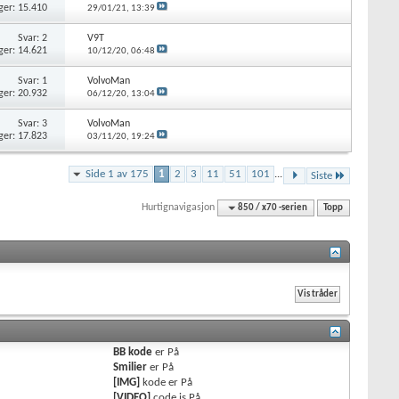
ger: 15.410
29/01/21,
13:39
Svar: 2
V9T
ger: 14.621
10/12/20,
06:48
Svar: 1
VolvoMan
ger: 20.932
06/12/20,
13:04
Svar: 3
VolvoMan
ger: 17.823
03/11/20,
19:24
Side 1 av 175
1
2
3
11
51
101
...
Siste
Hurtignavigasjon
850 / x70 -serien
Topp
BB kode
er
På
Smilier
er
På
[IMG]
kode er
På
[VIDEO]
code is
På