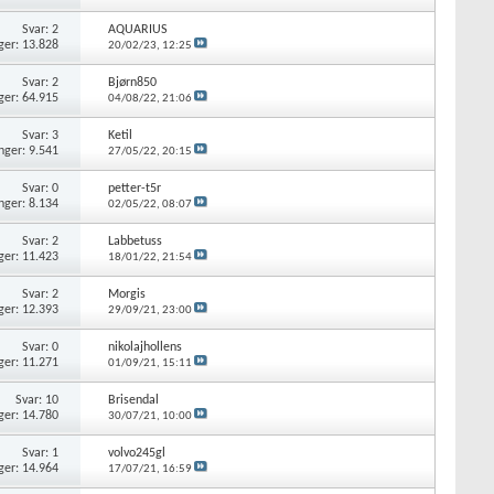
Svar: 2
AQUARIUS
ger: 13.828
20/02/23,
12:25
Svar: 2
Bjørn850
ger: 64.915
04/08/22,
21:06
Svar: 3
Ketil
nger: 9.541
27/05/22,
20:15
Svar: 0
petter-t5r
nger: 8.134
02/05/22,
08:07
Svar: 2
Labbetuss
ger: 11.423
18/01/22,
21:54
Svar: 2
Morgis
ger: 12.393
29/09/21,
23:00
Svar: 0
nikolajhollens
ger: 11.271
01/09/21,
15:11
Svar: 10
Brisendal
ger: 14.780
30/07/21,
10:00
Svar: 1
volvo245gl
ger: 14.964
17/07/21,
16:59