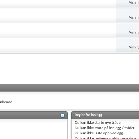
Visnin
Visnin
Visnin
Visnin
.
nkende
Regler for innlegg
Du
kan ikke
starte nye tråder
Du
kan ikke
svare på innlegg / tråder
Du
kan ikke
laste opp vedlegg
Du
kan ikke
redigere meldingene dine