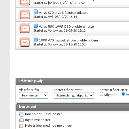
Startet av
joelle223
, 28/01/21 17:52
Volvo S70 ulyd frå automatkasse
Startet av
V9T
, 05/12/20 16:14
Volvo 850 1995 OBD problem haster
Startet av
VolvoMan
, 01/05/20 12:12
1999 V70 mystisk strøm problem, bensin
Startet av
VolvoMan
, 03/11/20 15:52
Trådvisningsvalg
Vis tråder fra...
Sorter tråder etter:
Sorter tråder etter..
Stigende
Sy
Icon Legend
Inneholder uleste poster
Ingen nye poster
Hete tråder med nye meldinger