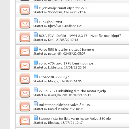
Startet av
AQUARIUS
, 25/11/22 01:28
Oljelekkasje rundt oljefilter V70
Startet av
VolvoMan
, 12/06/21 21:14
Funksjon utstyr
Startet av
Bjørn850
, 04/08/22 15:10
BCS \ TCV - Defekt - 1994 2,3 T5 - Hvor får man kjøpt?
Startet av
Ketil
, 21/05/22 17:13
Volvo 850 tripteller sluttet å fungere
Startet av
petter-t5r
, 02/05/22 08:07
volvo v70r awd 1998 bensinpumpe
Startet av
Labbetuss
, 17/01/22 23:34
ECM-510F lodding?
Startet av
Morgis
, 31/08/21 14:36
v70 b5252s udskifting til turbo motor hjælp
Startet av
nikolajhollens
, 01/09/21 15:11
Røket topplokksbolt Volvo 850 T5.
Startet av
Daniel V
, 06/01/12 10:03
Stopper/ starter ikke varm motor Volvo 850 gle
Startet av
Bloobay
, 13/07/21 19:17