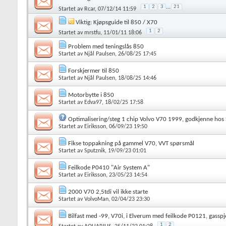
1
2
3
...
21
Startet av
Rcar
, 07/12/14 11:59
Viktig:
Kjøpsguide til 850 / X70
1
2
Startet av
mrstfu
, 11/01/11 18:06
Problem med teningslås 850
Startet av
Njål Paulsen
, 26/08/25 17:45
Forskjermer til 850
Startet av
Njål Paulsen
, 18/08/25 14:46
Motorbytte i 850
Startet av
Edva97
, 18/02/25 17:58
Optimalisering/steg 1 chip Volvo V70 1999, godkjenne hos
Startet av
Eiriksson
, 06/09/23 19:50
Fikse toppakning på gammel V70, VVT spørsmål
Startet av
Sputznik
, 19/09/23 01:01
Feilkode P0410 "Air System A"
Startet av
Eiriksson
, 23/05/23 14:54
2000 V70 2,5tdi vil ikke starte
Startet av
VolvoMan
, 02/04/23 23:30
Bilfast med -99, V70i, i Elverum med feilkode P0121, gasspje
1
2