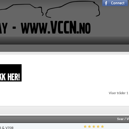
Viser tråder 1
Svar
/
V
0R & V70R