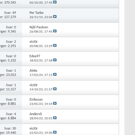
er: 370.345
06/10/20,
17:45
Svar: 49
Per Turbo
er: 127.279
26/11/14,
23:06
Svar: 0
Njål Paulsen
nger: 9.345
26/08/25,
17:45
Svar: 2
vict0r
nger: 2.291
20/08/25,
13:29
Svar: 0
Edva97
nger: 5.232
18/02/25,
17:58
Svar: 1
Aleks
ger: 23.053
17/02/24,
17:11
Svar: 1
vict0r
ger: 11.557
14/10/23,
21:57
Svar: 0
Eiriksson
nger: 8.881
23/05/23,
14:54
Svar: 4
AndersD
nger: 6.884
28/04/23,
10:01
Svar: 30
vict0r
ger: 19.440
22/02/23,
19:00