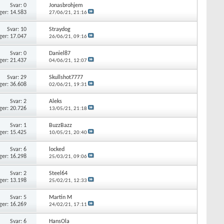
Svar: 0
Jonasbrohjem
ger: 14.583
27/06/21,
21:16
Svar: 10
Straydog
ger: 17.047
26/06/21,
09:16
Svar: 0
Daniel87
ger: 21.437
04/06/21,
12:07
Svar: 29
Skullshot7777
ger: 36.608
02/06/21,
19:31
Svar: 2
Aleks
ger: 20.726
13/05/21,
21:18
Svar: 1
BuzzBazz
ger: 15.425
10/05/21,
20:40
Svar: 6
locked
ger: 16.298
25/03/21,
09:06
Svar: 2
Steel64
ger: 13.198
25/02/21,
12:33
Svar: 5
Martin M
ger: 16.269
24/02/21,
17:11
Svar: 6
HansOla