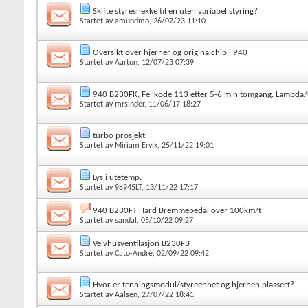
Skifte styresnekke til en uten variabel styring?
Startet av
amundmo
, 26/07/23 11:10
Oversikt over hjerner og originalchip i 940
Startet av
Aartun
, 12/07/23 07:39
940 B230FK, Feilkode 113 etter 5-6 min tomgang. Lambda
Startet av
mrsinder
, 11/06/17 18:27
turbo prosjekt
Startet av
Miriam Ervik
, 25/11/22 19:01
Lys i utetemp.
Startet av
98945LT
, 13/11/22 17:17
940 B230FT Hard Bremmepedal over 100km/t
Startet av
sandal
, 05/10/22 09:27
Veivhusventilasjon B230FB
Startet av
Cato-André
, 02/09/22 09:42
Hvor er tenningsmodul/styreenhet og hjernen plassert?
Startet av
Aalsen
, 27/07/22 18:41