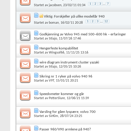
1
2
3
...
7
Startet av
jacobsen
, 23/02/11 01:34
Viktig:
Forskjeller på ulike modellår 940
1
2
3
...
12
Startet av
boman
, 16/02/11 20:28
Godkjenning av Volvo 945 med 500–600 hk – erfaringer
Startet av
Stiajo
, 11/07/26 17:46
Hengerfeste kompabilitet
Startet av
Wingsof66
, 11/11/25 13:16
wire diagram instrument cluster yazaki
Startet av
Stiajo
, 12/05/25 10:26
Sikring nr 1 ryker på volvo 940 96
Startet av
V9T
, 15/01/21 20:21
Speedometer kommer og går
Startet av
PetterSlure
, 12/06/21 15:39
Varsling for gåen lyspære, volvo 700
Startet av
SirKim
, 28/07/24 23:25
Passer 960/V90 armlene på 940?