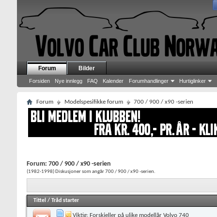
Forum
Bilder
Forsiden
Nye innlegg
FAQ
Kalender
Forumhandlinger
Hurtiglinker
Forum
Modelspesifikke forum
700 / 900 / x90 -serien
Forum:
700 / 900 / x90 -serien
(1982-1998) Diskusjoner som angår 700 / 900 / x90 -serien.
Tittel
/
Tråd starter
Viktig:
Forskjeller på ulike modellår Volvo 740