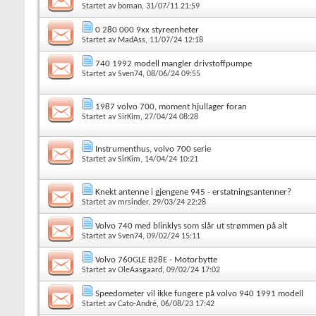
Startet av
boman
, 31/07/11 21:59
0 280 000 9xx styreenheter
Startet av
MadAss
, 11/07/24 12:18
740 1992 modell mangler drivstoffpumpe
Startet av
Sven74
, 08/06/24 09:55
1987 volvo 700, moment hjullager foran
Startet av
SirKim
, 27/04/24 08:28
Instrumenthus, volvo 700 serie
Startet av
SirKim
, 14/04/24 10:21
Knekt antenne i gjengene 945 - erstatningsantenner?
Startet av
mrsinder
, 29/03/24 22:28
Volvo 740 med blinklys som slår ut strømmen på alt
Startet av
Sven74
, 09/02/24 15:11
Volvo 760GLE B28E - Motorbytte
Startet av
OleAasgaard
, 09/02/24 17:02
Speedometer vil ikke fungere på volvo 940 1991 modell
Startet av
Cato-André
, 06/08/23 17:42