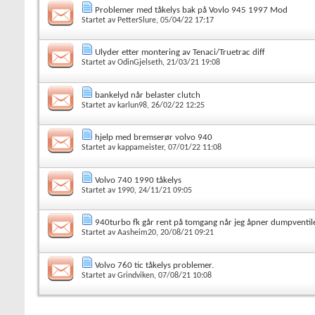
Problemer med tåkelys bak på Vovlo 945 1997 Mod
Startet av
PetterSlure
, 05/04/22 17:17
Ulyder etter montering av Tenaci/Truetrac diff
Startet av
OdinGjelseth
, 21/03/21 19:08
bankelyd når belaster clutch
Startet av
karlun98
, 26/02/22 12:25
hjelp med bremserør volvo 940
Startet av
kappameister
, 07/01/22 11:08
Volvo 740 1990 tåkelys
Startet av
1990
, 24/11/21 09:05
940turbo fk går rent på tomgang når jeg åpner dumpventi
Startet av
Aasheim20
, 20/08/21 09:21
Volvo 760 tic tåkelys problemer.
Startet av
Grindviken
, 07/08/21 10:08