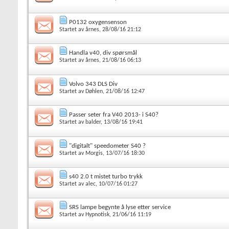
P0132 oxygensenson
Startet av
årnes
, 28/08/16 21:12
Handla v40, div spørsmål
Startet av
årnes
, 21/08/16 06:13
Volvo 343 DLS Div
Startet av
Døhlen
, 21/08/16 12:47
Passer seter fra V40 2013- i S40?
Startet av
balder
, 13/08/16 19:41
"digitalt" speedometer S40 ?
Startet av
Morgis
, 13/07/16 18:30
s40 2.0 t mistet turbo trykk
Startet av
alec
, 10/07/16 01:27
SRS lampe begynte å lyse etter service
Startet av
Hypnotisk
, 21/06/16 11:19