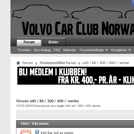
Forum
Bilder
Forsiden
Nye innlegg
FAQ
Kalender
Forumhandlinger
Hurtiglinker
Forum
Modelspesifikke forum
x40 / 66 / 300 / 400 / -serien
Forum:
x40 / 66 / 300 / 400 / -serien
(1976-2004) Diskusjoner som angår x40/ 66 / 300 / 400 -serien.
Tittel
/
Tråd starter
V40 Rar lyd av motor