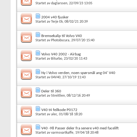
Startet av
daglarssen
, 22/09/23 13:05
2004 v40 fjusker
Startet av
Terje Ek
, 08/02/21 20:39
Bremsekalip til Volvo V40
Startet av
Photobscura
, 29/07/20 15:40
Volvo V40 2002 - Airbag
Startet av
Biturbo
, 23/02/20 11:43
Ny i Volvo verden, noen spørsmål ang 04' V40
Startet av
04V40
, 27/10/19 11:43
Deler til 360
Startet av
Streitlien
, 08/12/16 20:49
V40 t4 feilkode P0172
Startet av
alec
, 01/08/18 18:20
V40 -98 Passer deler fra senere v40 med facelift
Startet av
varmsvartkaffe
, 19/04/18 20:48