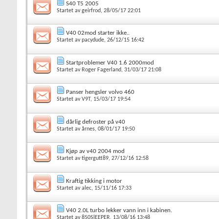
S40 T5 2005
Startet av
geirfrod
, 28/05/17 22:01
V40 02mod starter ikke..
Startet av
pacydude
, 26/12/15 16:42
Startproblemer V40 1.6 2000mod
Startet av
Roger Fagerland
, 31/03/17 21:08
Panser hengsler volvo 460
Startet av
V9T
, 15/03/17 19:54
dårlig defroster på v40
Startet av
årnes
, 08/01/17 19:50
Kjøp av v40 2004 mod
Startet av
tigergutt89
, 27/12/16 12:58
Kraftig tikking i motor
Startet av
alec
, 15/11/16 17:33
V40 2.0L turbo lekker vann inn i kabinen.
Startet av
850SlEEPER
, 13/08/16 13:48