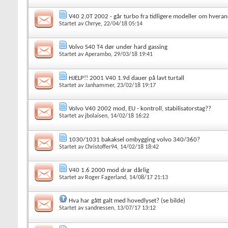
V40 2,0T 2002 - går turbo fra tidligere modeller om hvera
Startet av
Chrrye
, 22/04/18 05:14
Volvo S40 T4 dør under hard gassing
Startet av
Aperambo
, 29/03/18 19:41
HJELP!! 2001 V40 1.9d dauer på lavt turtall
Startet av
Janhammer
, 23/02/18 19:17
Volvo V40 2002 mod, EU - kontroll, stabilisatorstag??
Startet av
jbolaisen
, 14/02/18 16:22
1030/1031 bakaksel ombygging volvo 340/360?
Startet av
Christoffer94
, 14/02/18 18:42
V40 1.6 2000 mod drar dårlig
Startet av
Roger Fagerland
, 14/08/17 21:13
Hva har gått galt med hovedlyset? (se bilde)
Startet av
sandnessen
, 13/07/17 13:12