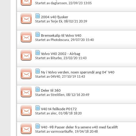
Startet av
daglarssen
, 22/09/23 13:05
2004 v40 fjusker
Startet av
Terje Ek
, 08/02/21 20:39
Bremsekalip til Volvo V40
Startet av
Photobscura
, 29/07/20 15:40
Volvo V40 2002 - Airbag
Startet av
Biturbo
, 23/02/20 11:43
Ny i Volvo verden, noen spørsmål ang 04' V40
Startet av
04V40
, 27/10/19 11:43
Deler til 360
Startet av
Streitlien
, 08/12/16 20:49
V40 t4 feilkode P0172
Startet av
alec
, 01/08/18 18:20
V40 -98 Passer deler fra senere v40 med facelift
Startet av
varmsvartkaffe
, 19/04/18 20:48