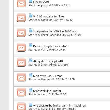
S40 T5 2005
Startet av
geirfrod
, 28/05/17 22:01
V40 02mod starter ikke..
Startet av
pacydude
, 26/12/15 16:42
Startproblemer V40 1.6 2000mod
Startet av
Roger Fagerland
, 31/03/17 21:08
Panser hengsler volvo 460
Startet av
V9T
, 15/03/17 19:54
dårlig defroster på v40
Startet av
årnes
, 08/01/17 19:50
Kjøp av v40 2004 mod
Startet av
tigergutt89
, 27/12/16 12:58
Kraftig tikking i motor
Startet av
alec
, 15/11/16 17:33
V40 2.0L turbo lekker vann inn i kabinen.
Startet av
850SlEEPER
, 13/08/16 13:48