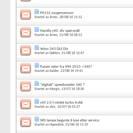
P0132 oxygensenson
Startet av
årnes
, 28/08/16 21:12
Handla v40, div spørsmål
Startet av
årnes
, 21/08/16 06:13
Volvo 343 DLS Div
Startet av
Døhlen
, 21/08/16 12:47
Passer seter fra V40 2013- i S40?
Startet av
balder
, 13/08/16 19:41
"digitalt" speedometer S40 ?
Startet av
Morgis
, 13/07/16 18:30
s40 2.0 t mistet turbo trykk
Startet av
alec
, 10/07/16 01:27
SRS lampe begynte å lyse etter service
Startet av
Hypnotisk
, 21/06/16 11:19