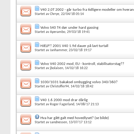
V40 2,0T 2002 - går turbo fra tidligere modeller om hvera
Startet av
Chrrye
, 22/04/18 05:14
Volvo S40 T4 dør under hard gassing
Startet av
Aperambo
, 29/03/18 19:41
HJELP!! 2001 V40 1.9d dauer på lavt turtall
Startet av
Janhammer
, 23/02/18 19:17
Volvo V40 2002 mod, EU - kontroll, stabilisatorstag??
Startet av
jbolaisen
, 14/02/18 16:22
1030/1031 bakaksel ombygging volvo 340/360?
Startet av
Christoffer94
, 14/02/18 18:42
V40 1.6 2000 mod drar dårlig
Startet av
Roger Fagerland
, 14/08/17 21:13
Hva har gått galt med hovedlyset? (se bilde)
Startet av
sandnessen
, 13/07/17 13:12