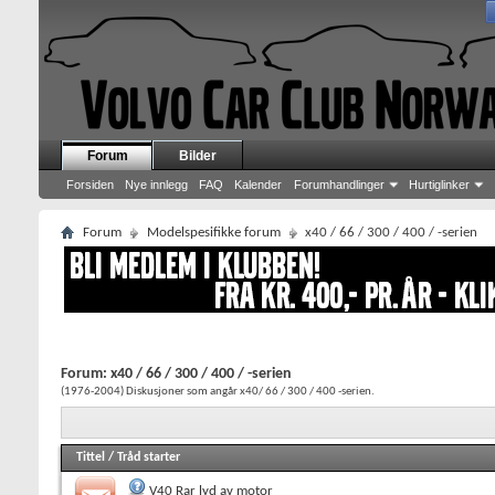
Forum
Bilder
Forsiden
Nye innlegg
FAQ
Kalender
Forumhandlinger
Hurtiglinker
Forum
Modelspesifikke forum
x40 / 66 / 300 / 400 / -serien
Forum:
x40 / 66 / 300 / 400 / -serien
(1976-2004) Diskusjoner som angår x40/ 66 / 300 / 400 -serien.
Tittel
/
Tråd starter
V40 Rar lyd av motor