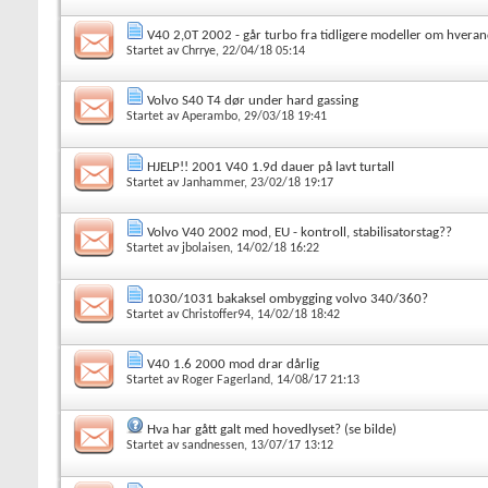
V40 2,0T 2002 - går turbo fra tidligere modeller om hvera
Startet av
Chrrye
, 22/04/18 05:14
Volvo S40 T4 dør under hard gassing
Startet av
Aperambo
, 29/03/18 19:41
HJELP!! 2001 V40 1.9d dauer på lavt turtall
Startet av
Janhammer
, 23/02/18 19:17
Volvo V40 2002 mod, EU - kontroll, stabilisatorstag??
Startet av
jbolaisen
, 14/02/18 16:22
1030/1031 bakaksel ombygging volvo 340/360?
Startet av
Christoffer94
, 14/02/18 18:42
V40 1.6 2000 mod drar dårlig
Startet av
Roger Fagerland
, 14/08/17 21:13
Hva har gått galt med hovedlyset? (se bilde)
Startet av
sandnessen
, 13/07/17 13:12