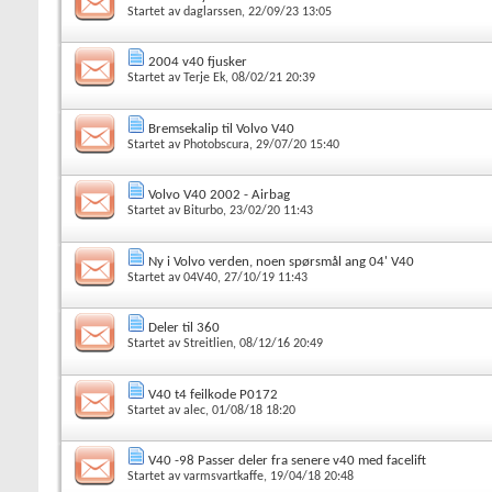
Startet av
daglarssen
, 22/09/23 13:05
2004 v40 fjusker
Startet av
Terje Ek
, 08/02/21 20:39
Bremsekalip til Volvo V40
Startet av
Photobscura
, 29/07/20 15:40
Volvo V40 2002 - Airbag
Startet av
Biturbo
, 23/02/20 11:43
Ny i Volvo verden, noen spørsmål ang 04' V40
Startet av
04V40
, 27/10/19 11:43
Deler til 360
Startet av
Streitlien
, 08/12/16 20:49
V40 t4 feilkode P0172
Startet av
alec
, 01/08/18 18:20
V40 -98 Passer deler fra senere v40 med facelift
Startet av
varmsvartkaffe
, 19/04/18 20:48