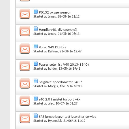
P0132 oxygensenson
Startet av
årnes
, 28/08/16 21:12
Handla v40, div spørsmål
Startet av
årnes
, 21/08/16 06:13
Volvo 343 DLS Div
Startet av
Døhlen
, 21/08/16 12:47
Passer seter fra V40 2013- i S40?
Startet av
balder
, 13/08/16 19:41
"digitalt" speedometer S40 ?
Startet av
Morgis
, 13/07/16 18:30
s40 2.0 t mistet turbo trykk
Startet av
alec
, 10/07/16 01:27
SRS lampe begynte å lyse etter service
Startet av
Hypnotisk
, 21/06/16 11:19