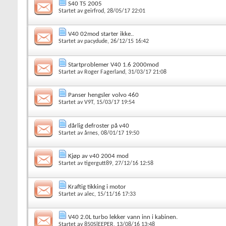
S40 T5 2005
Startet av
geirfrod
, 28/05/17 22:01
V40 02mod starter ikke..
Startet av
pacydude
, 26/12/15 16:42
Startproblemer V40 1.6 2000mod
Startet av
Roger Fagerland
, 31/03/17 21:08
Panser hengsler volvo 460
Startet av
V9T
, 15/03/17 19:54
dårlig defroster på v40
Startet av
årnes
, 08/01/17 19:50
Kjøp av v40 2004 mod
Startet av
tigergutt89
, 27/12/16 12:58
Kraftig tikking i motor
Startet av
alec
, 15/11/16 17:33
V40 2.0L turbo lekker vann inn i kabinen.
Startet av
850SlEEPER
, 13/08/16 13:48