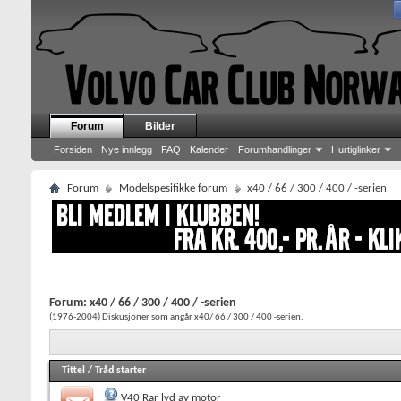
Forum
Bilder
Forsiden
Nye innlegg
FAQ
Kalender
Forumhandlinger
Hurtiglinker
Forum
Modelspesifikke forum
x40 / 66 / 300 / 400 / -serien
Forum:
x40 / 66 / 300 / 400 / -serien
(1976-2004) Diskusjoner som angår x40/ 66 / 300 / 400 -serien.
Tittel
/
Tråd starter
V40 Rar lyd av motor