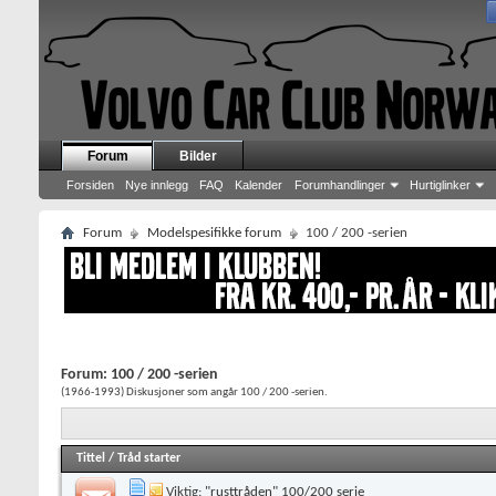
Forum
Bilder
Forsiden
Nye innlegg
FAQ
Kalender
Forumhandlinger
Hurtiglinker
Forum
Modelspesifikke forum
100 / 200 -serien
Forum:
100 / 200 -serien
(1966-1993) Diskusjoner som angår 100 / 200 -serien.
Tittel
/
Tråd starter
Viktig:
"rusttråden" 100/200 serie