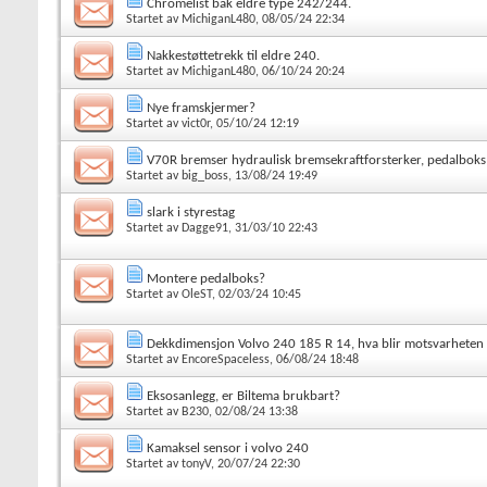
Chromelist bak eldre type 242/244.
Startet av
MichiganL480
, 08/05/24 22:34
Nakkestøttetrekk til eldre 240.
Startet av
MichiganL480
, 06/10/24 20:24
Nye framskjermer?
Startet av
vict0r
, 05/10/24 12:19
V70R bremser hydraulisk bremsekraftforsterker, pedalboks
Startet av
big_boss
, 13/08/24 19:49
slark i styrestag
Startet av
Dagge91
, 31/03/10 22:43
Montere pedalboks?
Startet av
OleST
, 02/03/24 10:45
Dekkdimensjon Volvo 240 185 R 14, hva blir motsvarheten
Startet av
EncoreSpaceless
, 06/08/24 18:48
Eksosanlegg, er Biltema brukbart?
Startet av
B230
, 02/08/24 13:38
Kamaksel sensor i volvo 240
Startet av
tonyV
, 20/07/24 22:30