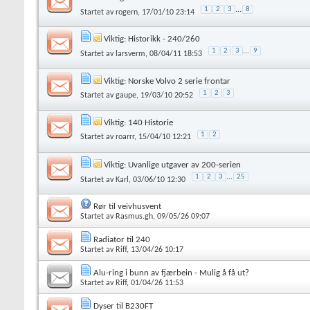
1
2
3
...
8
Startet av
rogern
, 17/01/10 23:14
Viktig:
Historikk - 240/260
1
2
3
...
9
Startet av
larsverm
, 08/04/11 18:53
Viktig:
Norske Volvo 2 serie frontar
1
2
3
Startet av
gaupe
, 19/03/10 20:52
Viktig:
140 Historie
1
2
Startet av
roarrr
, 15/04/10 12:21
Viktig:
Uvanlige utgaver av 200-serien
1
2
3
...
25
Startet av
Karl
, 03/06/10 12:30
Rør til veivhusvent
Startet av
Rasmus.gh
, 09/05/26 09:07
Radiator til 240
Startet av
Riff
, 13/04/26 10:17
Alu-ring i bunn av fjærbein - Mulig å få ut?
Startet av
Riff
, 01/04/26 11:53
Dyser til B230FT