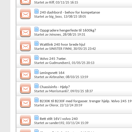
Startet av
Riff
, 03/11/25 16:15
240 dashbord - behov for kompetanse
Startet av
big_boss
, 13/08/23 18:05
Oppgradere hengerfeste til 1600kg?
Startet av
Jvinsnes
, 28/08/25 19:31
Wattlink 240 hvor brede hjul
Startet av
SINISTER FINNI
, 30/05/25 23:42
Volvo 245 7seter.
Startet av
Gudmundsen1
, 01/05/25 20:13
Leningsnett 164
Startet av
Airbrusher
, 08/03/25 13:59
Chassisinfo - Hjelp?
Startet av
Morrisman67
, 09/01/25 18:37
B230K til B230F med forgasser. trenger hjelp. Volvo 245 19
Startet av
Oleror
, 22/12/24 20:59
Rett stilt 16V i volvo 240
Startet av
sander192
, 03/11/24 15:39