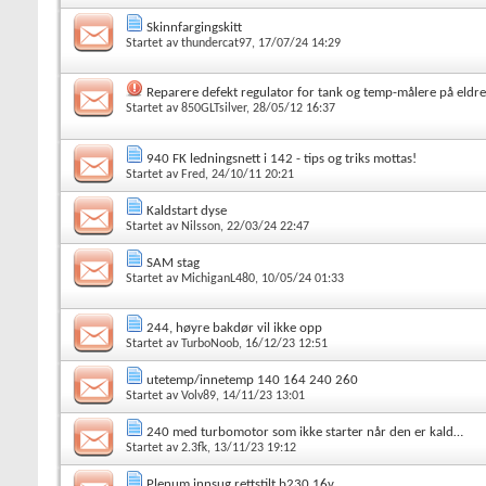
Skinnfargingskitt
Startet av
thundercat97
, 17/07/24 14:29
Reparere defekt regulator for tank og temp-målere på eldr
Startet av
850GLTsilver
, 28/05/12 16:37
940 FK ledningsnett i 142 - tips og triks mottas!
Startet av
Fred
, 24/10/11 20:21
Kaldstart dyse
Startet av
Nilsson
, 22/03/24 22:47
SAM stag
Startet av
MichiganL480
, 10/05/24 01:33
244, høyre bakdør vil ikke opp
Startet av
TurboNoob
, 16/12/23 12:51
utetemp/innetemp 140 164 240 260
Startet av
Volv89
, 14/11/23 13:01
240 med turbomotor som ikke starter når den er kald…
Startet av
2.3fk
, 13/11/23 19:12
Plenum innsug rettstilt b230 16v