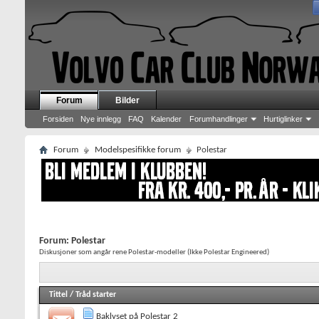
Forum
Bilder
Forsiden
Nye innlegg
FAQ
Kalender
Forumhandlinger
Hurtiglinker
Forum
Modelspesifikke forum
Polestar
Forum:
Polestar
Diskusjoner som angår rene Polestar-modeller (Ikke Polestar Engineered)
Tittel
/
Tråd starter
Baklyset på Polestar 2