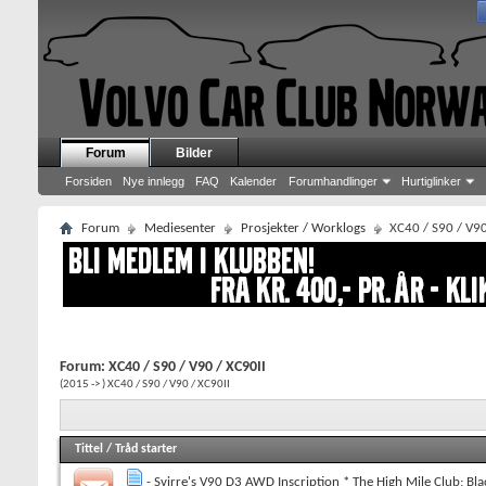
Forum
Bilder
Forsiden
Nye innlegg
FAQ
Kalender
Forumhandlinger
Hurtiglinker
Forum
Mediesenter
Prosjekter / Worklogs
XC40 / S90 / V90
Forum:
XC40 / S90 / V90 / XC90II
(2015 -> ) XC40 / S90 / V90 / XC90II
Tittel
/
Tråd starter
- Svirre's V90 D3 AWD Inscription * The High Mile Club; Blac