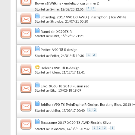
Bowers&Wilkins - endelig programmert!
1
2
Startet av
Svirre
, 12/02/23 12:06
Straydog: 2017 V90 D3 AWD | Inscription | Ice White
Startet av
Straydog
, 21/07/21 00:20
Runet sin XC90T8 R
Startet av
Runet
, 16/12/17 21:21
Petter: V90 T8 R design
1
2
Startet av
Petter
, 24/01/18 12:36
Holerns V90 T8 R-design
Startet av
Holern
, 21/12/17 12:41
Eiko: XC60 T8 2018 Fusion red
Startet av
Eiko
, 13/02/18 19:09
JohBor: V90 T8 TwinEngine R-Design. Bursting Blue. 2018 
1
2
Startet av
JohBor
, 17/09/17 20:40
Texascom: 2017 XC90 T8 AWD Electric Silver
1
2
3
...
5
Startet av
Texascom
, 14/06/15 07:32