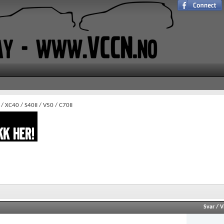
 / XC40 / S40II / V50 / C70II
Svar
/
V