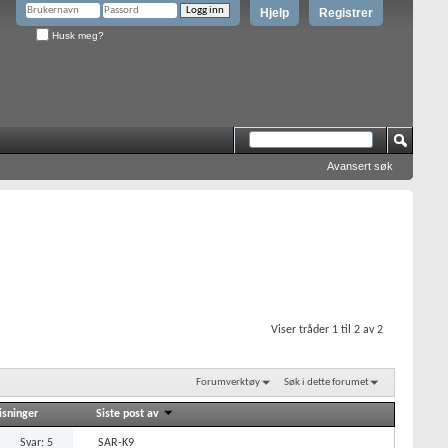
Hjelp
Registrer
Husk meg?
Avansert søk
Viser tråder 1 til 2 av 2
Forumverktøy
Søk i dette forumet
isninger
Siste post av
Svar: 5
SAR-K9