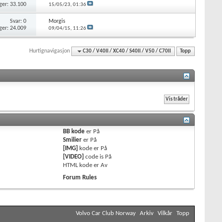
ger: 33.100
15/05/23,
01:36
Svar: 0
Morgis
ger: 24.009
09/04/15,
11:26
Hurtignavigasjon
C30 / V40II / XC40 / S40II / V50 / C70II
Topp
BB kode
er
På
Smilier
er
På
[IMG]
kode er
På
[VIDEO]
code is
På
HTML kode er
Av
Forum Rules
Volvo Car Club Norway
Arkiv
Vilkår
Topp