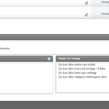
Visnin
Visnin
.
nkende
Regler for innlegg
Du
kan ikke
starte nye tråder
Du
kan ikke
svare på innlegg / tråder
Du
kan ikke
laste opp vedlegg
Du
kan ikke
redigere meldingene dine