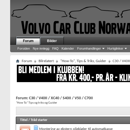
Forum
Bilder
Forsiden
Nye innlegg
FAQ
Kalender
Forumhandlinger
Hurtiglinker
Forum
Bilrelatert
"How-To", Tips & Triks, Guider
C30 / V40II
Forum:
C30 / V40II / XC40 / S40II / V50 / C70II
"How To" Tips og triks og Guider
Tittel
/
Tråd starter
Montering av ekstern oljekjøler til automatkasse