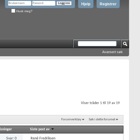
Hjelp
Registrer
Husk meg?
Avansert søk
Viser tråder 1 til 19 av 19
Forumverktøy
Søk i dette forumet
isninger
Siste post av
Svar: 0
René Fredriksen