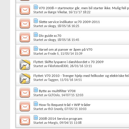
V70 2008-> startmotor går, men bil starter ikke. Mulig feil 
Startet av
Børge Vikebø
, 16/11/17 18:22
Slette service indikator xc70 2009-2011
Startet av
skogy
, 18/05/16 16:25
Div guide xc70
Startet av
skogy
, 18/05/16 15:45
Varsel om at panser er åpen på V70
Startet av
Frode S
, 11/05/14 15:39
Flyttet:
Skifte lyspære i dæshbordet v 70 2009
Startet av
Fklofoten8300
, 26/01/16 13:11
Flyttet:
V70 2010 - Trenger hjelp med feilkoder og elektriske feil
Startet av
Taggen
, 11/01/16 14:51
Bytte av multifilter V70II
Startet av
GLTOslo
, 14/07/15 12:03
How-To Request tråd + WIP tråder
Startet av
th3-1nonly
, 07/05/15 10:03
2008-2014 Service program
Startet av
Morgis
, 09/04/15 11:08