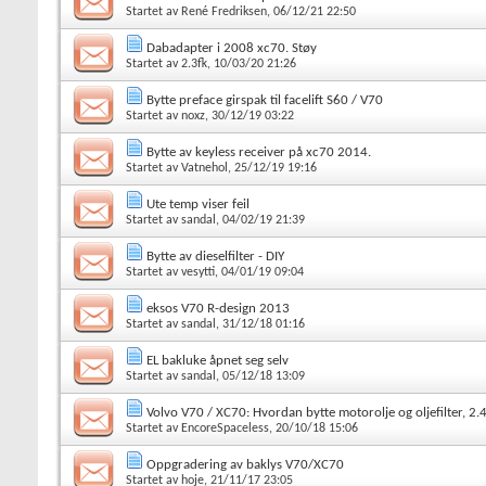
Startet av
René Fredriksen
, 06/12/21 22:50
Dabadapter i 2008 xc70. Støy
Startet av
2.3fk
, 10/03/20 21:26
Bytte preface girspak til facelift S60 / V70
Startet av
noxz
, 30/12/19 03:22
Bytte av keyless receiver på xc70 2014.
Startet av
Vatnehol
, 25/12/19 19:16
Ute temp viser feil
Startet av
sandal
, 04/02/19 21:39
Bytte av dieselfilter - DIY
Startet av
vesytti
, 04/01/19 09:04
eksos V70 R-design 2013
Startet av
sandal
, 31/12/18 01:16
EL bakluke åpnet seg selv
Startet av
sandal
, 05/12/18 13:09
Volvo V70 / XC70: Hvordan bytte motorolje og oljefilter, 2.
Startet av
EncoreSpaceless
, 20/10/18 15:06
Oppgradering av baklys V70/XC70
Startet av
hoje
, 21/11/17 23:05