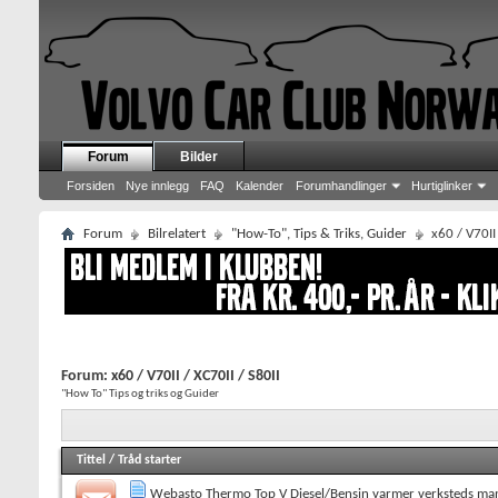
Forum
Bilder
Forsiden
Nye innlegg
FAQ
Kalender
Forumhandlinger
Hurtiglinker
Forum
Bilrelatert
"How-To", Tips & Triks, Guider
x60 / V70II 
Forum:
x60 / V70II / XC70II / S80II
"How To" Tips og triks og Guider
Tittel
/
Tråd starter
Webasto Thermo Top V Diesel/Bensin varmer verksteds ma