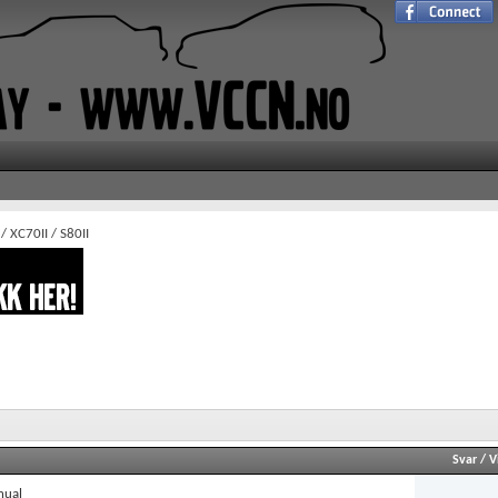
/ XC70II / S80II
Svar
/
V
nual