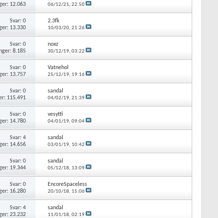
ger: 12.063
06/12/21,
22:50
Svar: 0
2.3fk
ger: 13.330
10/03/20,
21:26
Svar: 0
noxz
nger: 8.185
30/12/19,
03:22
Svar: 0
Vatnehol
ger: 13.757
25/12/19,
19:16
Svar: 0
sandal
er: 115.491
04/02/19,
21:39
Svar: 0
vesytti
ger: 14.780
04/01/19,
09:04
Svar: 4
sandal
ger: 14.656
03/01/19,
10:42
Svar: 0
sandal
ger: 19.344
05/12/18,
13:09
Svar: 0
EncoreSpaceless
ger: 16.280
20/10/18,
15:06
Svar: 4
sandal
ger: 23.232
11/01/18,
02:19