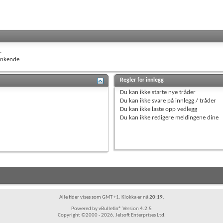
.
nkende
Regler for innlegg
Du
kan ikke
starte nye tråder
Du
kan ikke
svare på innlegg / tråder
Du
kan ikke
laste opp vedlegg
Du
kan ikke
redigere meldingene dine
Alle tider vises som GMT +1. Klokka er nå
20:19
.
Powered by vBulletin® Version 4.2.5
Copyright ©2000 - 2026, Jelsoft Enterprises Ltd.