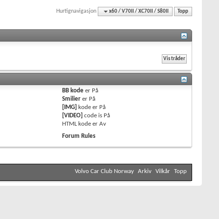
Hurtignavigasjon
x60 / V70II / XC70II / S80II
Topp
BB kode
er
På
Smilier
er
På
[IMG]
kode er
På
[VIDEO]
code is
På
HTML kode er
Av
Forum Rules
Volvo Car Club Norway
Arkiv
Vilkår
Topp