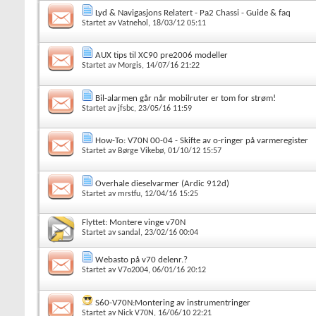
Lyd & Navigasjons Relatert - Pa2 Chassi - Guide & faq
Startet av
Vatnehol
, 18/03/12 05:11
AUX tips til XC90 pre2006 modeller
Startet av
Morgis
, 14/07/16 21:22
Bil-alarmen går når mobilruter er tom for strøm!
Startet av
jfsbc
, 23/05/16 11:59
How-To: V70N 00-04 - Skifte av o-ringer på varmeregister
Startet av
Børge Vikebø
, 01/10/12 15:57
Overhale dieselvarmer (Ardic 912d)
Startet av
mrstfu
, 12/04/16 15:25
Flyttet:
Montere vinge v70N
Startet av
sandal
, 23/02/16 00:04
Webasto på v70 delenr.?
Startet av
V7o2004
, 06/01/16 20:12
S60-V70N:Montering av instrumentringer
Startet av
Nick V70N
, 16/06/10 22:21