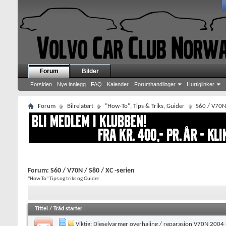
Forum
Bilder
Forsiden
Nye innlegg
FAQ
Kalender
Forumhandlinger
Hurtiglinker
Forum
Bilrelatert
"How-To", Tips & Triks, Guider
S60 / V70N 
Forum:
S60 / V70N / S80 / XC -serien
"How To" Tips og triks og Guider
Tittel
/
Tråd starter
Viktig:
Dieselvarmer overhaling / reparasjon V70N 2004