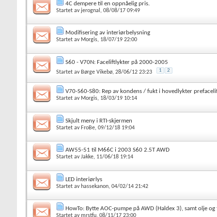
4C dempere til en oppnåelig pris.
Startet av
jerognal
, 08/08/17 09:49
Modifisering av interiørbelysning
Startet av
Morgis
, 18/07/19 22:00
S60 - V70N: Faceliftlykter på 2000-2005
1
2
Startet av
Børge Vikebø
, 28/06/12 23:23
V70-S60-S80: Rep av kondens / fukt i hovedlykter prefaceli
Startet av
Morgis
, 18/03/19 10:14
Skjult meny i RTI-skjermen
Startet av
FroBe
, 09/12/18 19:04
AW55-51 til M66C i 2003 S60 2.5T AWD
Startet av
Jakke
, 11/06/18 19:14
LED interiørlys
Startet av
hassekanon
, 04/02/14 21:42
HowTo: Bytte AOC-pumpe på AWD (Haldex 3), samt olje og f
Startet av
mrstfu
, 08/11/17 23:00