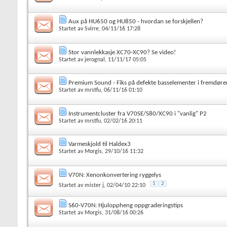
Aux på HU650 og HU850 - hvordan se forskjellen?
Startet av
Svirre
, 04/11/16 17:28
Stor vannlekkasje XC70-XC90? Se video!
Startet av
jerognal
, 11/11/17 05:05
Premium Sound - Fiks på defekte basselementer i fremdøre
Startet av
mrstfu
, 06/11/16 01:10
Instrumentcluster fra V70SE/S80/XC90 i "vanlig" P2
Startet av
mrstfu
, 02/02/16 20:11
Varmeskjold til Haldex3
Startet av
Morgis
, 29/10/16 11:32
V70N: Xenonkonvertering ryggelys
1
2
Startet av
mister j
, 02/04/10 22:10
S60-V70N: Hjuloppheng oppgraderingstips
Startet av
Morgis
, 31/08/16 00:26