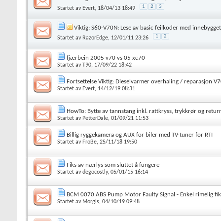
1
2
3
Startet av
Evert
, 18/04/13 18:49
Viktig:
S60-V70N: Lese av basic feilkoder med innebygget
1
2
Startet av
RazorEdge
, 12/01/11 23:26
fjærbein 2005 v70 vs 05 xc70
Startet av
T90
, 17/09/22 18:42
Fortsettelse Viktig: Dieselvarmer overhaling / reparasjon 
Startet av
Evert
, 14/12/19 08:31
HowTo: Bytte av tannstang inkl. rattkryss, trykkrør og retur
Startet av
PetterDale
, 01/09/21 11:53
Billig ryggekamera og AUX for biler med TV-tuner for RTI
Startet av
FroBe
, 25/11/18 19:50
Fiks av nærlys som sluttet å fungere
Startet av
degocostly
, 05/01/15 16:14
BCM 0070 ABS Pump Motor Faulty Signal - Enkel rimelig fik
Startet av
Morgis
, 04/10/19 09:48