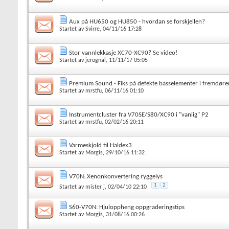
Aux på HU650 og HU850 - hvordan se forskjellen?
Startet av
Svirre
, 04/11/16 17:28
Stor vannlekkasje XC70-XC90? Se video!
Startet av
jerognal
, 11/11/17 05:05
Premium Sound - Fiks på defekte basselementer i fremdøre
Startet av
mrstfu
, 06/11/16 01:10
Instrumentcluster fra V70SE/S80/XC90 i "vanlig" P2
Startet av
mrstfu
, 02/02/16 20:11
Varmeskjold til Haldex3
Startet av
Morgis
, 29/10/16 11:32
V70N: Xenonkonvertering ryggelys
1
2
Startet av
mister j
, 02/04/10 22:10
S60-V70N: Hjuloppheng oppgraderingstips
Startet av
Morgis
, 31/08/16 00:26