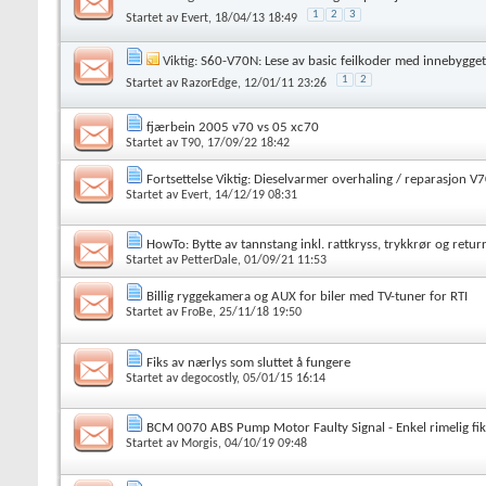
1
2
3
Startet av
Evert
, 18/04/13 18:49
Viktig:
S60-V70N: Lese av basic feilkoder med innebygget
1
2
Startet av
RazorEdge
, 12/01/11 23:26
fjærbein 2005 v70 vs 05 xc70
Startet av
T90
, 17/09/22 18:42
Fortsettelse Viktig: Dieselvarmer overhaling / reparasjon 
Startet av
Evert
, 14/12/19 08:31
HowTo: Bytte av tannstang inkl. rattkryss, trykkrør og retur
Startet av
PetterDale
, 01/09/21 11:53
Billig ryggekamera og AUX for biler med TV-tuner for RTI
Startet av
FroBe
, 25/11/18 19:50
Fiks av nærlys som sluttet å fungere
Startet av
degocostly
, 05/01/15 16:14
BCM 0070 ABS Pump Motor Faulty Signal - Enkel rimelig fik
Startet av
Morgis
, 04/10/19 09:48