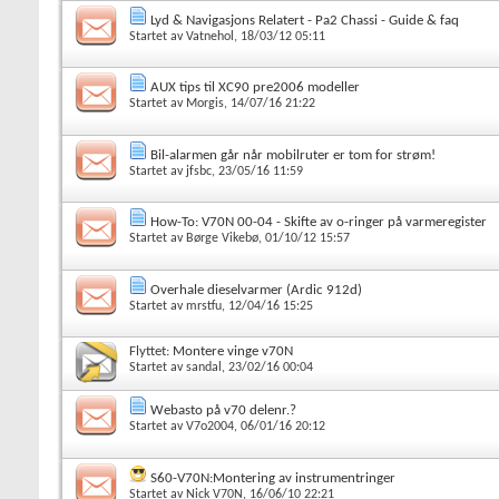
Lyd & Navigasjons Relatert - Pa2 Chassi - Guide & faq
Startet av
Vatnehol
, 18/03/12 05:11
AUX tips til XC90 pre2006 modeller
Startet av
Morgis
, 14/07/16 21:22
Bil-alarmen går når mobilruter er tom for strøm!
Startet av
jfsbc
, 23/05/16 11:59
How-To: V70N 00-04 - Skifte av o-ringer på varmeregister
Startet av
Børge Vikebø
, 01/10/12 15:57
Overhale dieselvarmer (Ardic 912d)
Startet av
mrstfu
, 12/04/16 15:25
Flyttet:
Montere vinge v70N
Startet av
sandal
, 23/02/16 00:04
Webasto på v70 delenr.?
Startet av
V7o2004
, 06/01/16 20:12
S60-V70N:Montering av instrumentringer
Startet av
Nick V70N
, 16/06/10 22:21