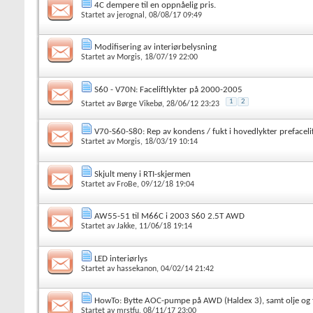
4C dempere til en oppnåelig pris.
Startet av
jerognal
, 08/08/17 09:49
Modifisering av interiørbelysning
Startet av
Morgis
, 18/07/19 22:00
S60 - V70N: Faceliftlykter på 2000-2005
1
2
Startet av
Børge Vikebø
, 28/06/12 23:23
V70-S60-S80: Rep av kondens / fukt i hovedlykter prefaceli
Startet av
Morgis
, 18/03/19 10:14
Skjult meny i RTI-skjermen
Startet av
FroBe
, 09/12/18 19:04
AW55-51 til M66C i 2003 S60 2.5T AWD
Startet av
Jakke
, 11/06/18 19:14
LED interiørlys
Startet av
hassekanon
, 04/02/14 21:42
HowTo: Bytte AOC-pumpe på AWD (Haldex 3), samt olje og f
Startet av
mrstfu
, 08/11/17 23:00