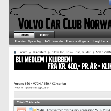
Forum
Bilder
Forsiden
Nye innlegg
FAQ
Kalender
Forumhandlinger
Hurtiglinker
Forum
Bilrelatert
"How-To", Tips & Triks, Guider
S60 / V70N 
Forum:
S60 / V70N / S80 / XC -serien
"How To" Tips og triks og Guider
Tittel
/
Tråd starter
Viktig:
Dieselvarmer overhaling / reparasjon V70N 2004