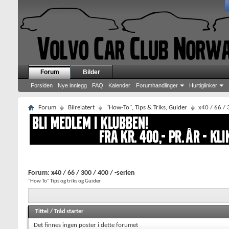
Forum
Bilder
Forsiden
Nye innlegg
FAQ
Kalender
Forumhandlinger
Hurtiglinker
Forum
Bilrelatert
"How-To", Tips & Triks, Guider
x40 / 66 / 
Forum:
x40 / 66 / 300 / 400 / -serien
"How To" Tips og triks og Guider
Tittel
/
Tråd starter
Det finnes ingen poster i dette forumet